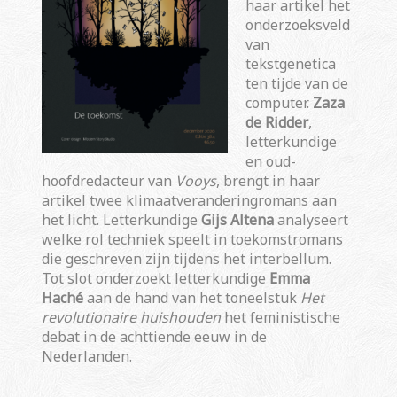
haar artikel het
onderzoeksveld
van
tekstgenetica
ten tijde van de
computer.
Zaza
de Ridder
,
letterkundige
en oud-
hoofdredacteur van
Vooys
, brengt in haar
artikel twee klimaatveranderingromans aan
het licht. Letterkundige
Gijs Altena
analyseert
welke rol techniek speelt in toekomstromans
die geschreven zijn tijdens het interbellum.
Tot slot onderzoekt letterkundige
Emma
Haché
aan de hand van het toneelstuk
Het
revolutionaire huishouden
het feministische
debat in de achttiende eeuw in de
Nederlanden.