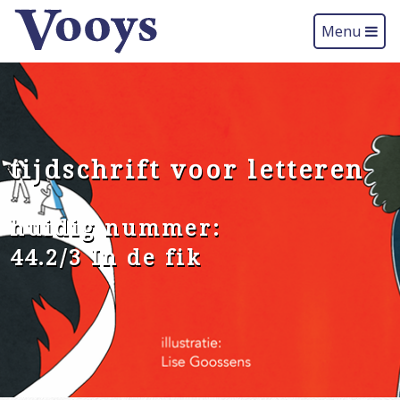
Menu
tijdschrift voor letteren
huidig nummer:
44.2/3 In de fik