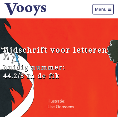
Menu
tijdschrift voor letteren
huidig nummer:
44.2/3 In de fik