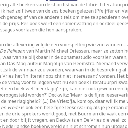
ig alle boeken van de shortlist van de Libris Literatuurpri
t ik had zelf twee van de zes boeken gelezen (Pfeijffer en V
och genoeg af van de andere titels om mee te speculeren ov
 de prijs. Per boek werd een samenvatting en oordeel gege
ssages voorlazen die hen aanspraken.
an die aflevering volgde een voorspelling wie zou winnen – a
De Pelikaan
van Martin Michael Driessen, maar ze zetten h
’, waarvan ze blijkbaar in de opnamestudio voorzien waren
van Das Mag-auteur Marjolijn van Heemstra. Niemand verwa
 Isik de winnaar zou worden, waarvan in de bespreking al 
Vries het ‘in literair opzicht niet interessant’ vonden. Het 
de vraag voor te leggen wat nu een boek literatuurprijswa
t een boek wel ‘meerlagig’ zijn, kan niet ook gewoon een fi
oropgesteld worden?’ Deckwitz: ‘Maar is de fijne leeservarin
de meerlagigheid?’ (…) De Vries: ‘Ja, kom op, daar wil ik me
 en vrede
is ook een hele fijne leeservaring als je je eraan o
sen de drie sprekers werkt goed, met Buurman die vaak ee
 en door blijft vragen, en Deckwitz en De Vries die veel, zo n
e Nederlandse boekenwereld en niet schromen hun uitges