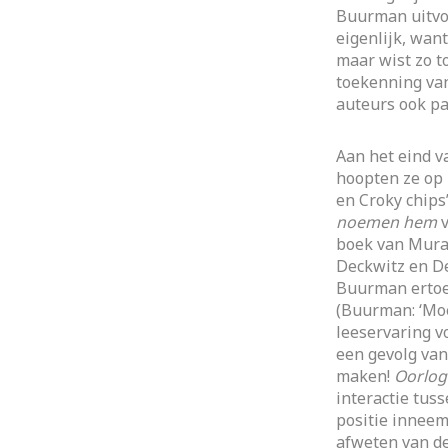
Buurman uitvoer
eigenlijk, wan
maar wist zo t
toekenning van
auteurs ook pa
Aan het eind v
hoopten ze op
en Croky chips
noemen hem
boek van Murat
Deckwitz en De 
Buurman ertoe 
(Buurman: ‘Moe
leeservaring vo
een gevolg van 
maken!
Oorlog
interactie tus
positie inneemt
afweten van d