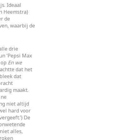
js. Ideaal
an Heemstra)
er de
ven, waarbij de
lle drie
un ‘Pepsi Max
, op
En we
chtte dat het
bleek dat
bracht
ardig maakt.
jne
g niet altijd
 wel hard voor
vergeeft.’) De
n onwetende
iet alles,
proken