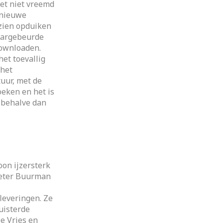
het niet vreemd
 nieuwe
 zien opduiken
waargebeurde
downloaden.
het toevallig
het
tuur, met de
eken en het is
, behalve dan
oon ijzersterk
 Peter Buurman
leveringen. Ze
uisterde
e Vries en