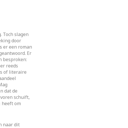
. Toch slagen
eking door
Is er een roman
 geantwoord. Er
n besproken:
er reeds
of literaire
 aandeel
 Mag
en dat de
voren schuift,
j heeft om
n naar dit