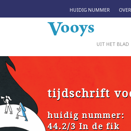
HUIDIG NUMMER
OVER
UIT HET BLAD
tijdschrift vo
huidig nummer:
44.2/3 In de fik