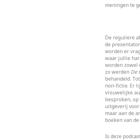
meningen te g
De reguliere a
de presentator
worden er vrag
waar jullie ha
worden zowel o
zo werden
De 
behandeld. Tot
non-fictie. Er 
vrouwelijke au
besproken, op
uitgeverij voor
maar aan de an
boeken van de 
Is deze podcas