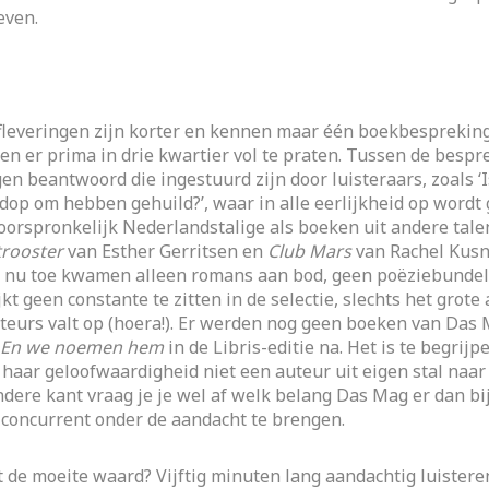
even.
fleveringen zijn korter en kennen maar één boekbespreking
en er prima in drie kwartier vol te praten. Tussen de bespr
en beantwoord die ingestuurd zijn door luisteraars, zoals ‘
rdop om hebben gehuild?’, waar in alle eerlijkheid op wordt
orspronkelijk Nederlandstalige als boeken uit andere tale
trooster
van Esther Gerritsen en
Club Mars
van Rachel Kusn
 nu toe kwamen alleen romans aan bod, geen poëziebundels 
lijkt geen constante te zitten in de selectie, slechts het grote
teurs valt op (hoera!). Er werden nog geen boeken van Das
En we noemen hem
in de Libris-editie na. Het is te begrijp
 haar geloofwaardigheid niet een auteur uit eigen stal naar 
dere kant vraag je je wel af welk belang Das Mag er dan bi
concurrent onder de aandacht te brengen.
t de moeite waard? Vijftig minuten lang aandachtig luistere