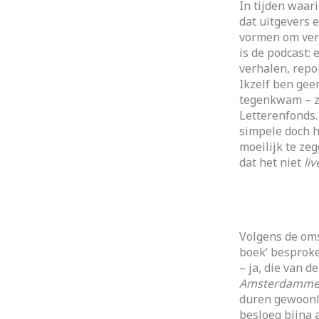
In tijden waar
dat uitgevers 
vormen om verh
is de podcast:
verhalen, repo
Ikzelf ben geen
tegenkwam – z
Letterenfonds.
simpele doch 
moeilijk te ze
dat het niet
liv
Volgens de oms
boek’ besproke
– ja, die van d
Amsterdamme
duren gewoonli
besloeg bijna 