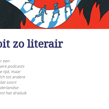
t zo literair
r een
eraire podcasts
e tijd, maar
ich tot andere
dat soort
ederlandse
nt het drieluik