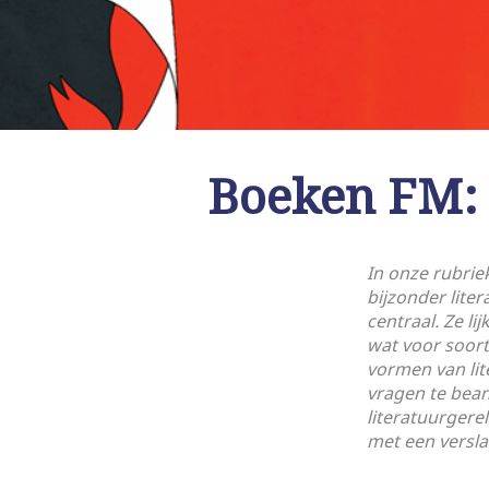
Boeken FM: d
In onze rubriek
bijzonder liter
centraal. Ze li
wat voor soort
vormen van lit
vragen te bea
literatuurgere
met een versl