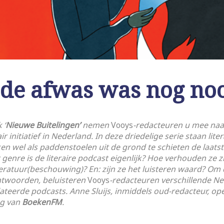
e afwas was nog nooi
 ‘
Nieuwe Buitelingen’
nemen
Vooys
-redacteuren u mee naa
air initiatief in Nederland. In deze driedelige serie staan lit
jken wel als paddenstoelen uit de grond te schieten de laatst
 genre is de literaire podcast eigenlijk? Hoe verhouden ze z
eratuur(beschouwing)? En: zijn ze het luisteren waard? Om 
ntwoorden, beluisteren
Vooys
-redacteuren verschillende N
lateerde podcasts. Anne Sluijs, inmiddels oud-redacteur, ope
ag van
BoekenFM
.