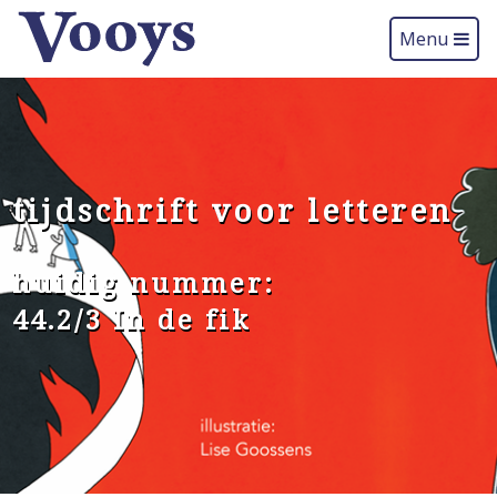
Menu
tijdschrift voor letteren
huidig nummer:
44.2/3 In de fik