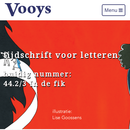
Menu
tijdschrift voor letteren
huidig nummer:
44.2/3 In de fik