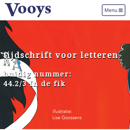
Menu
tijdschrift voor letteren
huidig nummer:
44.2/3 In de fik