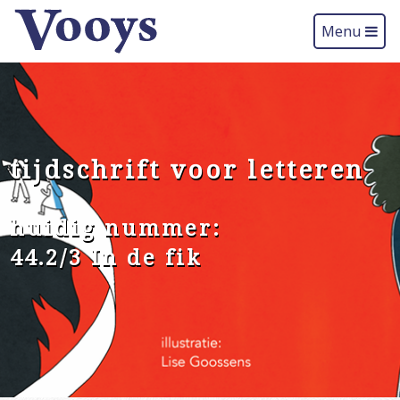
Menu
tijdschrift voor letteren
huidig nummer:
44.2/3 In de fik