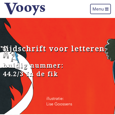
Menu
tijdschrift voor letteren
huidig nummer:
44.2/3 In de fik