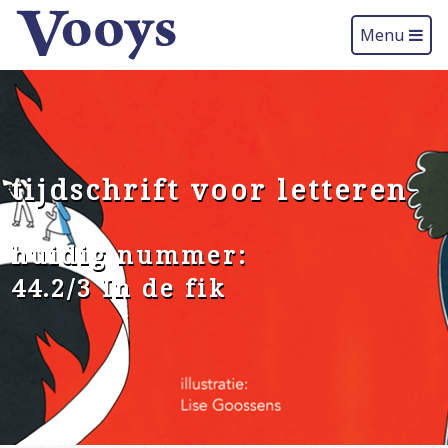
Menu
tijdschrift voor letteren
huidig nummer:
44.2/3 In de fik