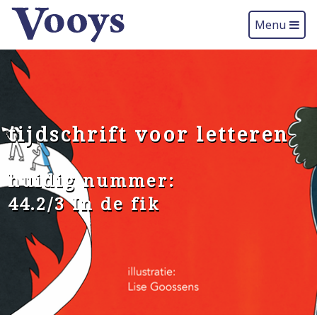
Menu
tijdschrift voor letteren
huidig nummer:
44.2/3 In de fik