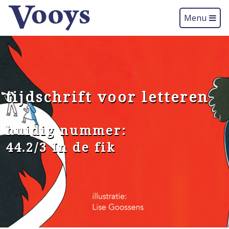
Menu
tijdschrift voor letteren
huidig nummer:
44.2/3 In de fik