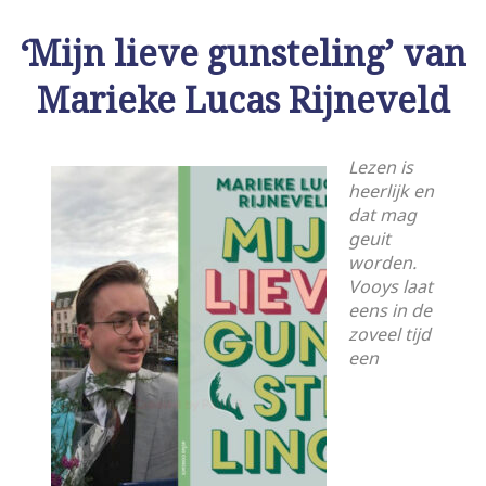
‘Mijn lieve gunsteling’ van
Marieke Lucas Rijneveld
Lezen is
heerlijk en
dat mag
geuit
worden.
Vooys laat
eens in de
zoveel tijd
een