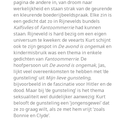
pagina de andere in, van droom naar
werkelijkheid en staan strak van de geurende
en kleurende boederijbeeldspraak. Elke zin is
een gedicht dat zo in Rijnevelds bundels
Kalfsvlies
of
Fantoommerrie
had kunnen
staan. Rijneveld is hard bezig om een eigen
universum te kweken: de veearts Kurt schijnt
ook te zijn gespot in
De avond is ongemak
en
kindermisbruik was een thema in enkele
gedichten van
Fantoommerrie
. De
hoofpersoon uit
De avond is ongemak,
Jas,
lijkt veel overeenkomsten te hebben met ‘de
gunsteling’ uit
Mijn lieve gunsteling
,
bijvoorbeeld in de fascinatie voor Hitler en de
dood. Maar bij ‘de gunsteling’ is het thema
seksualiteit wel duidelijker aanwezig: Kurt
belooft de gunsteling een ‘jongensgewei’ dat
ze zo graag wilt, als ze met hem vrijt ‘zoals
Bonnie en Clyde’.