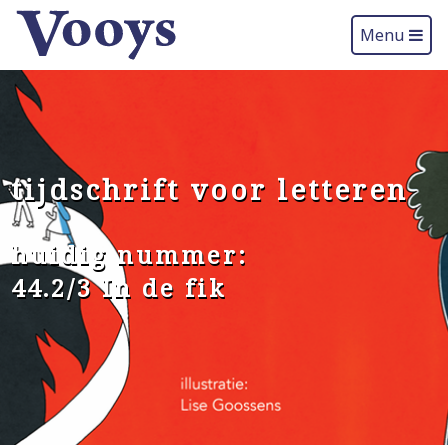
Menu
tijdschrift voor letteren
huidig nummer:
44.2/3 In de fik