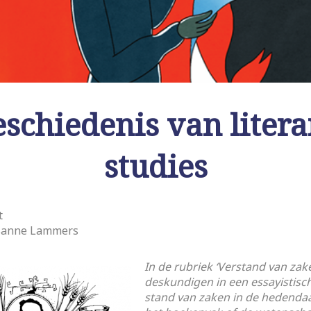
schiedenis van litera
studies
t
 Sanne Lammers
In de rubriek ‘Verstand van zake
deskundigen in een essayistisc
stand van zaken in de hedendaag