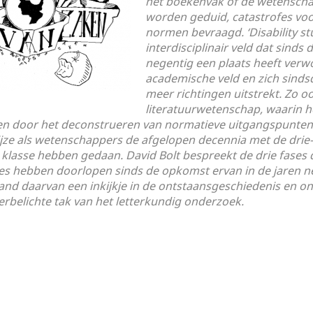
het boekenvak of de wetenscha
worden geduid, catastrofes voo
normen bevraagd. ‘Disability stu
interdisciplinair veld dat sinds 
negentig een plaats heeft verw
academische veld en zich sindsd
meer richtingen uitstrekt. Zo oo
literatuurwetenschap, waarin h
en door het deconstrueren van normatieve uitgangspunten
ijze als wetenschappers de afgelopen decennia met de drie
 klasse hebben gedaan. David Bolt bespreekt de drie fases d
dies hebben doorlopen sinds de opkomst ervan in de jaren n
and daarvan een inkijkje in de ontstaansgeschiedenis en on
rbelichte tak van het letterkundig onderzoek.