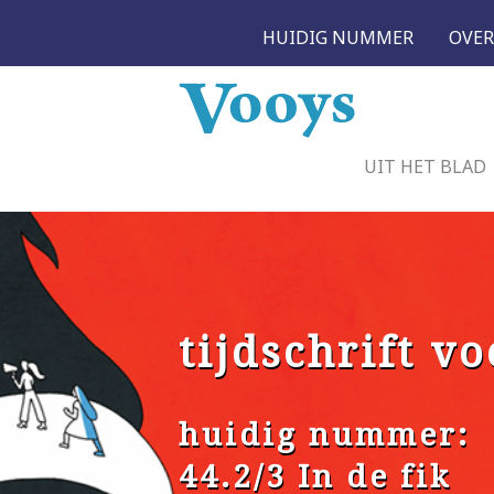
HUIDIG NUMMER
OVER
UIT HET BLAD
tijdschrift vo
huidig nummer:
44.2/3 In de fik