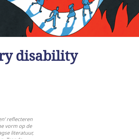
ry disability
n’ reflecteren
he vorm op de
se literatuur,