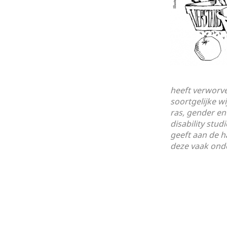
heeft verworv
soortgelijke w
ras, gender en
disability stu
geeft aan de h
deze vaak onde