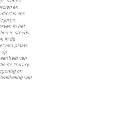
p. Trends
rzien en
dies’ is een
de jaren
orven in het
ien in steeds
k in de
et een plaats
 op
-eenheid van
ie de literary
egentig en
twikkeling van