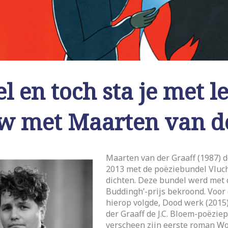
eel en toch sta je met 
ew met Maarten van de
Maarten van der Graaff (1987) 
2013 met de poëziebundel Vluc
dichten. Deze bundel werd met 
Buddingh’-prijs bekroond. Voor 
hierop volgde, Dood werk (2015)
der Graaff de J.C. Bloem-poëziep
verscheen zijn eerste roman W