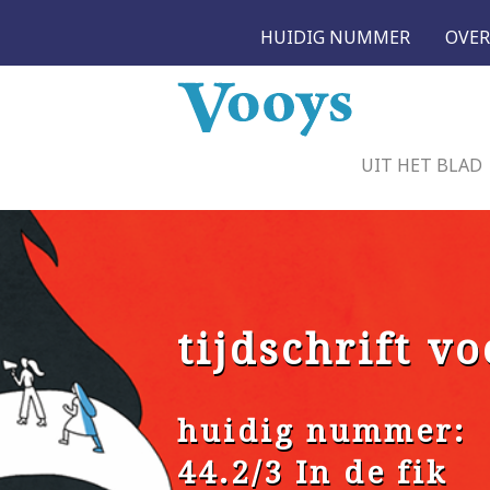
HUIDIG NUMMER
OVER
UIT HET BLAD
tijdschrift vo
huidig nummer:
44.2/3 In de fik