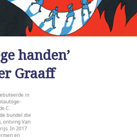
lege handen’
r Graaff
debuteerde in
htautoge-
de C.
de bundel die
, ontving Van
rijs. In 2017
ormen en