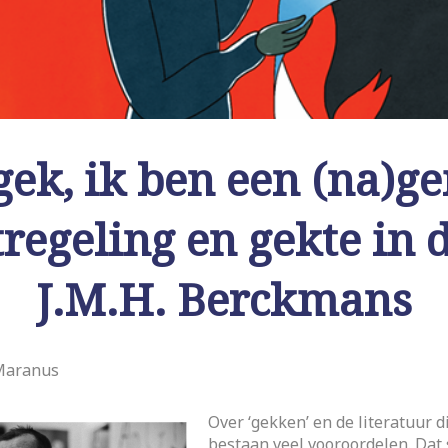
 gek, ik ben een (na)g
tregeling en gekte in 
J.M.H. Berckmans
Maranus
Over ‘gekken’ en de literatuur di
bestaan veel vooroordelen. Dat