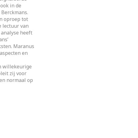
ook in de
. Berckmans.
en oproep tot
e lectuur van
r analyse heeft
ans’
eksten. Maranus
e aspecten en
n willekeurige
eit zij voor
 en normaal op