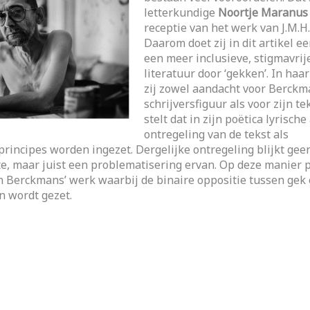
letterkundige
Noortje Maranus
receptie van het werk van J.M.H
Daarom doet zij in dit artikel e
een meer inclusieve, stigmavrij
literatuur door ‘gekken’. In haa
zij zowel aandacht voor Berckm
schrijversfiguur als voor zijn t
stelt dat in zijn poëtica lyrisch
ontregeling van de tekst als
principes worden ingezet. Dergelijke ontregeling blijkt gee
te, maar juist een problematisering ervan. Op deze manier pl
n Berckmans’ werk waarbij de binaire oppositie tussen gek
n wordt gezet.