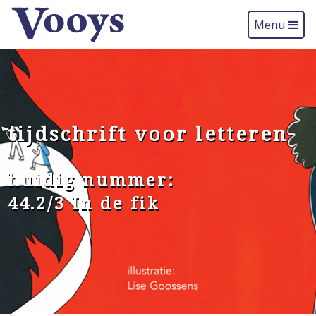
Menu
tijdschrift voor letteren
huidig nummer:
44.2/3 In de fik