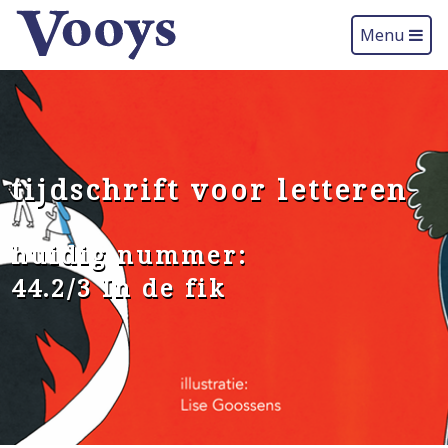
Menu
tijdschrift voor letteren
huidig nummer:
44.2/3 In de fik