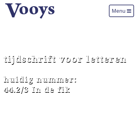
Menu
tijdschrift voor letteren
huidig nummer:
44.2/3 In de fik